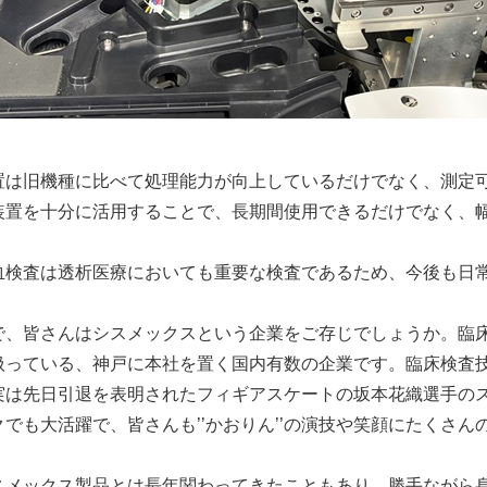
置は旧機種に比べて処理能力が向上しているだけでなく、測定
装置を十分に活用することで、長期間使用できるだけでなく、
血検査は透析医療においても重要な検査であるため、今後も日
で、皆さんはシスメックスという企業をご存じでしょうか。臨
扱っている、神戸に本社を置く国内有数の企業です。臨床検査
実は先日引退を表明されたフィギアスケートの坂本花織選手の
クでも大活躍で、皆さんも’’かおりん’’の演技や笑顔にたくさ
スメックス製品とは長年関わってきたこともあり、勝手ながら