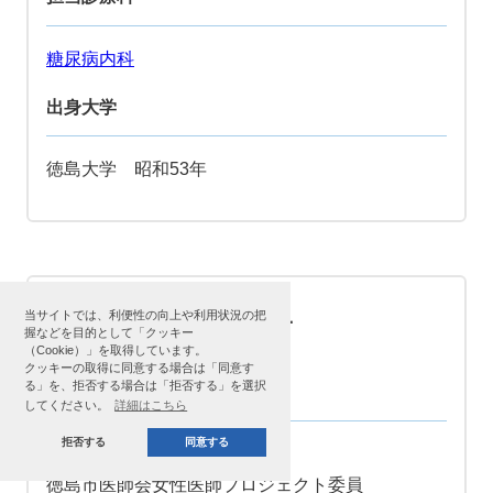
糖尿病内科
出身大学
徳島大学 昭和53年
当サイトでは、利便性の向上や利用状況の把
宮 恵子
握などを目的として「クッキー
（Cookie）」を取得しています。
クッキーの取得に同意する場合は「同意す
る」を、拒否する場合は「拒否する」を選択
役職
してください。
詳細はこちら
拒否する
同意する
内科部長
徳島市医師会女性医師プロジェクト委員