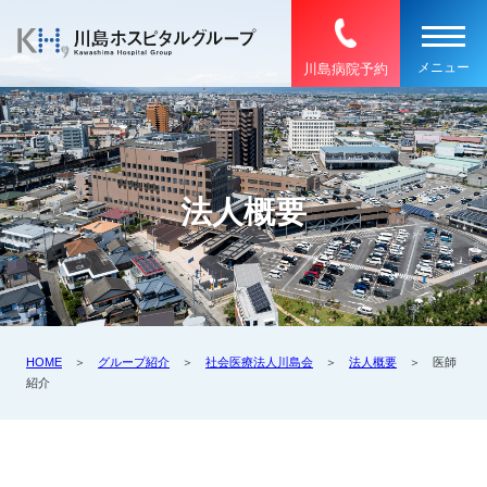
川島病院予約
法人概要
HOME
＞
グループ紹介
＞
社会医療法人川島会
＞
法人概要
＞ 医師
紹介