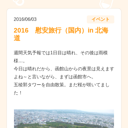
2016/06/03
イベント
2016 慰安旅行（国内）in 北海
道
週間天気予報では1日目は晴れ、その後は雨模
様…。
今日は晴れだから、函館山からの夜景は見えます
よね～と言いながら、まずは函館市へ。
五稜郭タワーを自由散策。まだ桜が咲いてまし
た！