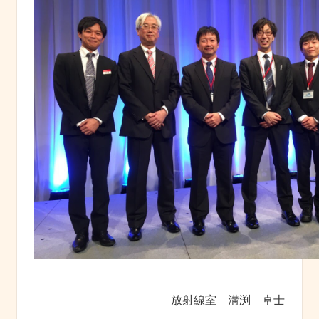
放射線室 溝渕 卓士