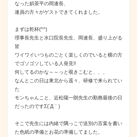
なった娯茶平の岡連長、
連員の方々がゲストできてくれました。
まずは乾杯(^^)
理事長先生と水口院長先生、岡連長、盛り上がる
皆
ワイワイいつものごとく楽しくのでいると横の方
でゴソゴソしている人発見!!
何してるのかな～～っと覗きこむと、、、
なんとこの日は東北から遥々、研修で来られてい
た
モンちゃんこと、近松陽一朗先生の勤務最後の日
だったのですΣ(´Д｀)
そこで先生には内緒で隅っこで送別の言葉を書い
た色紙の準備とお花の準備してました。