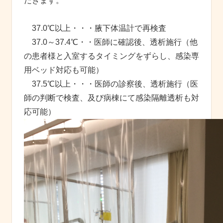
だきます。
37.0℃以上・・・腋下体温計で再検査
37.0～37.4℃・・医師に確認後、透析施行（他
の患者様と入室するタイミングをずらし、感染専
用ベッド対応も可能）
37.5℃以上・・・医師の診察後、透析施行（医
師の判断で検査、及び病棟にて感染隔離透析も対
応可能）