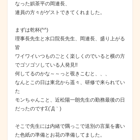
なった娯茶平の岡連長、
連員の方々がゲストできてくれました。
まずは乾杯(^^)
理事長先生と水口院長先生、岡連長、盛り上がる
皆
ワイワイいつものごとく楽しくのでいると横の方
でゴソゴソしている人発見!!
何してるのかな～～っと覗きこむと、、、
なんとこの日は東北から遥々、研修で来られてい
た
モンちゃんこと、近松陽一朗先生の勤務最後の日
だったのですΣ(´Д｀)
そこで先生には内緒で隅っこで送別の言葉を書い
た色紙の準備とお花の準備してました。