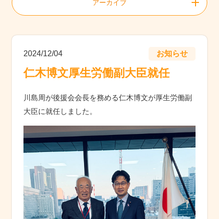
アーカイブ
2024/12/04
お知らせ
仁木博文厚生労働副大臣就任
川島周が後援会会長を務める仁木博文が厚生労働副
大​
臣に就任しました。