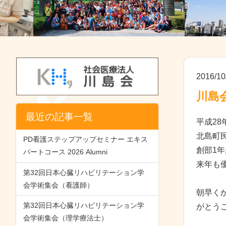
2016/10
川島
最近の記事一覧
平成28
北島町
PD看護ステップアップセミナー エキス
創部1
パートコース 2026 Alumni
来年も
第32回日本心臓リハビリテーション学
会学術集会（看護師）
朝早く
第32回日本心臓リハビリテーション学
がとう
会学術集会（理学療法士）