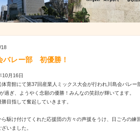
/18
会バレー部 初優勝！
年10月16日
民体育館にて第37回産業人ミックス大会が行われ川島会バレー
年が過ぎ、ようやく念願の優勝！みんなの笑顔が輝いてます。
優勝目指して奮起していきます。
から駆け付けてくれた応援団の方々の声援をうけ、日ごろの練
ございました。