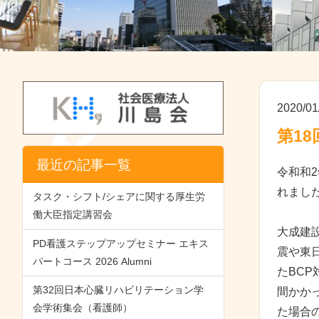
2020/01
第18
最近の記事一覧
令和和
れまし
タスク・シフト/シェアに関する厚生労
働大臣指定講習会
大成建設
PD看護ステップアップセミナー エキス
震や東
パートコース 2026 Alumni
たBC
第32回日本心臓リハビリテーション学
間かか
会学術集会（看護師）
た場合