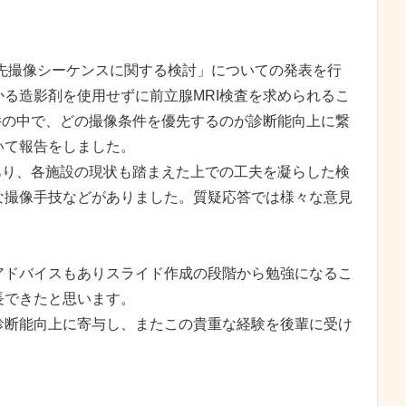
の優先撮像シーケンスに関する検討」についての発表を行
る造影剤を使用せずに前立腺MRI検査を求められるこ
件の中で、どの撮像条件を優先するのが診断能向上に繋
いて報告をしました。
あり、各施設の現状も踏まえた上での工夫を凝らした検
な撮像手技などがありました。質疑応答では様々な意見
アドバイスもありスライド作成の段階から勉強になるこ
長できたと思います。
診断能向上に寄与し、またこの貴重な経験を後輩に受け