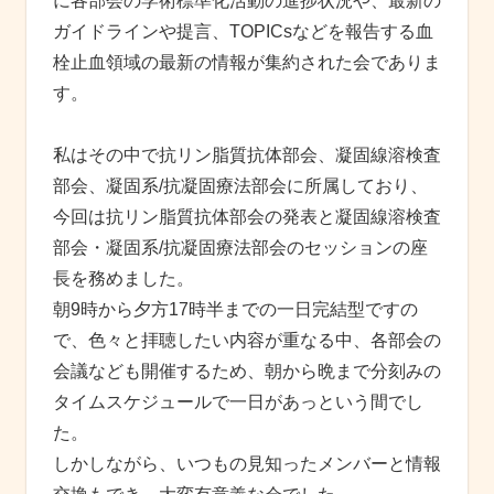
に各部会の学術標準化活動の進捗状況や、最新の
ガイドラインや提言、TOPICsなどを報告する血
栓止血領域の最新の情報が集約された会でありま
す。
私はその中で抗リン脂質抗体部会、凝固線溶検査
部会、凝固系/抗凝固療法部会に所属しており、
今回は抗リン脂質抗体部会の発表と凝固線溶検査
部会・凝固系/抗凝固療法部会のセッションの座
長を務めました。
朝9時から夕方17時半までの一日完結型ですの
で、色々と拝聴したい内容が重なる中、各部会の
会議なども開催するため、朝から晩まで分刻みの
タイムスケジュールで一日があっという間でし
た。
しかしながら、いつもの見知ったメンバーと情報