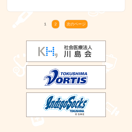
１
２
次のページ