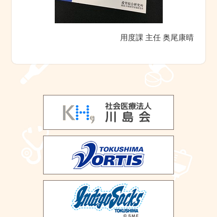
用度課 主任 奥尾康晴