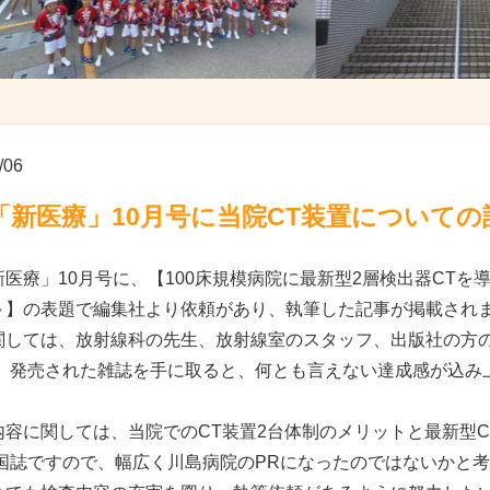
/06
「新医療」10月号に当院CT装置について
新医療」10月号に、【100床規模病院に最新型2層検出器CT
～】の表題で編集社より依頼があり、執筆した記事が掲載され
関しては、放射線科の先生、放射線室のスタッフ、出版社の方
。 発売された雑誌を手に取ると、何とも言えない達成感が込み
内容に関しては、当院でのCT装置2台体制のメリットと最新型
全国誌ですので、幅広く川島病院のPRになったのではないかと考