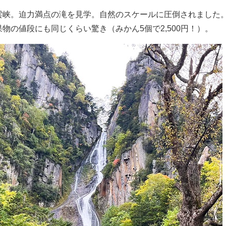
雲峡。迫力満点の滝を見学。自然のスケールに圧倒されました
物の値段にも同じくらい驚き（みかん5個で2,500円！）。