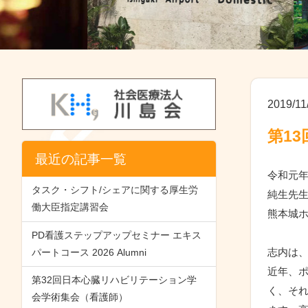
2019/11
第1
最近の記事一覧
令和元年
タスク・シフト/シェアに関する厚生労
純生先
働大臣指定講習会
熊本城
PD看護ステップアップセミナー エキス
志内は
パートコース 2026 Alumni
近年、
第32回日本心臓リハビリテーション学
く、そ
会学術集会（看護師）