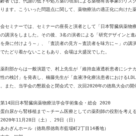
齢者では、代謝の低下や処方薬の増加による薬物有害事象のリスク
まります。こういった問題点に関して、薬物療法の適正化に向けた
員会セミナーでは、セミナーの座長と演者として「日本腎臓病薬物
」の講演をしました。その後、3名の演者による「研究デザインと進
法を身に付けよう～」、「査読者の見方～査読者を味方に～」の講
までたどり着かないこともあり、会場は大盛況でした。
院薬剤部からは一般演題で、村上先生が「維持血液透析患者にシナカ
性の検討」を発表し、楠藤先生が「血液浄化療法患者におけるLDL-
。また、当学会の懇親会と閉会式で、次回2020年の徳島大会の開
第14回日本腎臓病薬物療法学会学術集会・総会 2020 
：蛋白尿から腎移植まで～チーム医療としての薬剤師の役割を考える
2020年11月28日（土）、29日（日） 
あわぎんホール（徳島県徳島市藍場町2丁目14番地） 