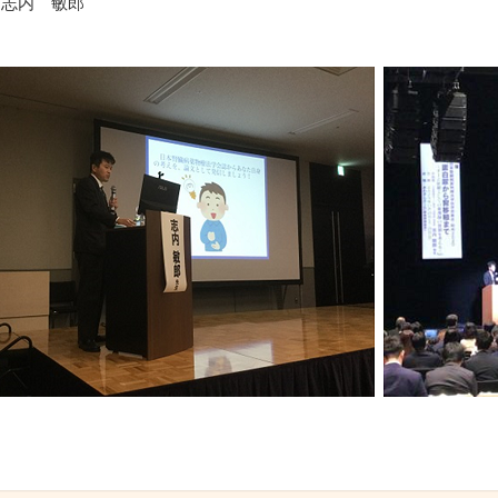
：志内　敏郎