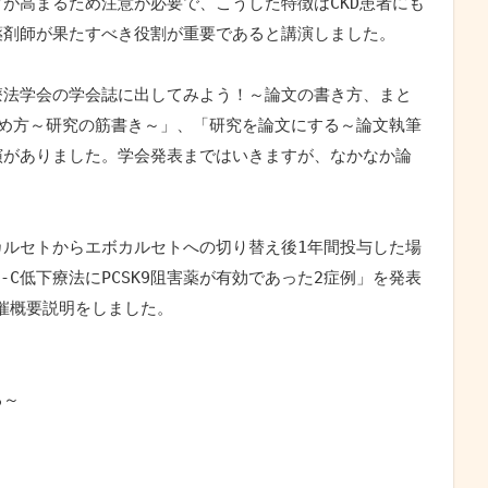
が高まるため注意が必要で、こうした特徴はCKD患者にも
薬剤師が果たすべき役割が重要であると講演しました。
療法学会の学会誌に出してみよう！～論文の書き方、まと
め方～研究の筋書き～」、「研究を論文にする～論文執筆
演がありました。学会発表まではいきますが、なかなか論
ルセトからエボカルセトへの切り替え後1年間投与した場
C低下療法にPCSK9阻害薬が有効であった2症例」を発表
催概要説明をしました。
～ 