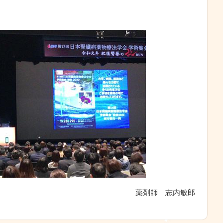
薬剤師　志内敏郎