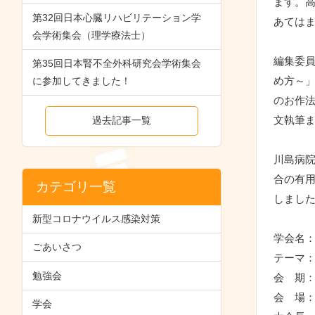
ます。高
第32回日本心臓リハビリテーション学
あては
会学術集会（理学療法士）
編集委
第35回日本腎不全外科研究会学術集会
め方～
に参加してきました！
のお作
文執筆
過去記事一覧
川島病
合の有用
カテゴリ一覧
しました
新型コロナウイルス感染対策
学会名：
ごあいさつ
テーマ
勉強会
会　期：
会　場：
学会