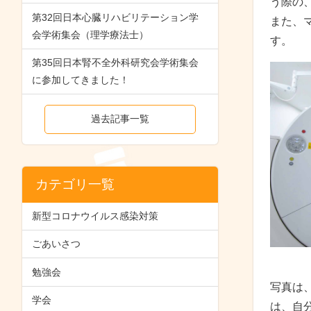
う際の
第32回日本心臓リハビリテーション学
また、
会学術集会（理学療法士）
す。
第35回日本腎不全外科研究会学術集会
に参加してきました！
過去記事一覧
カテゴリ一覧
新型コロナウイルス感染対策
ごあいさつ
勉強会
写真は
学会
は、自