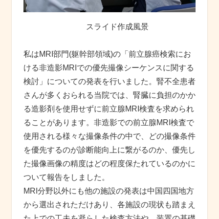
スライド作成風景
私はMRI部門(躯幹部領域)の「前立腺癌検索にお
ける非造影MRIでの優先撮像シーケンスに関する
検討」についての発表を行いました。腎不全患者
さんが多くおられる当院では、腎臓に負担のかか
る造影剤を使用せずに前立腺MRI検査を求められ
ることがあります。非造影での前立腺MRI検査で
使用される様々な撮像条件の中で、どの撮像条件
を優先するのが診断能向上に繋がるのか、優先し
た撮像画像の精度はどの程度保たれているのかに
ついて報告をしました。
MRI分野以外にも他の施設の発表は中国四国地方
から選出されただけあり、各施設の現状も踏まえ
た上での工夫を凝らした検査方法や、装置の基礎