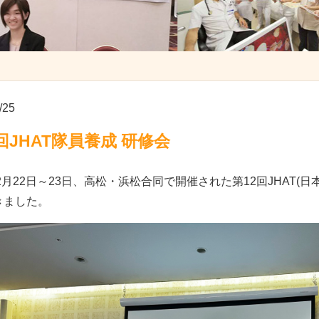
/25
回JHAT隊員養成 研修会
年2月22日～23日、高松・浜松合同で開催された第12回JHAT
きました。