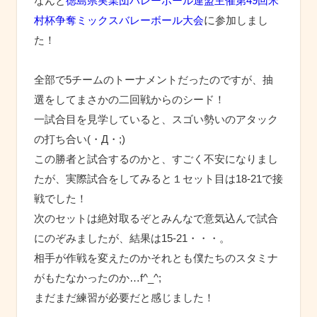
なんと
徳島県実業団バレーボール連盟主催第49回米
村杯争奪ミックスバレーボール大会
に
参加しまし
た！
全部で5チームのトーナメントだったのですが、抽
選をしてまさかの二回戦からのシード！
一試合目を見学していると、スゴい勢いのアタック
の打ち合い(・Д・;)
この勝者と試合するのかと、すごく不安になりまし
たが、実際試合をしてみると１セット目は18-21で接
戦でした！
次のセットは絶対取るぞとみんなで意気込んで試合
にのぞみましたが、結果は15-21・・・。
相手が作戦を変えたのかそれとも僕たちのスタミナ
がもたなかったのか…f^_^;
まだまだ練習が必要だと感じました！