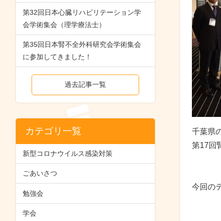
第32回日本心臓リハビリテーション学
会学術集会（理学療法士）
第35回日本腎不全外科研究会学術集会
に参加してきました！
過去記事一覧
カテゴリ一覧
千葉県
第17
新型コロナウイルス感染対策
ごあいさつ
今回の
勉強会
学会