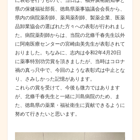
に表彰を⾏うもので、当⽇は、福井廣祐副知事と
県の保健福祉部⻑、徳島県薬事協議会会⻑から、
県内の病院薬剤師、薬局薬剤師、製薬企業、医薬
品卸業協会の選ばれた⽅々への表彰が⾏われまし
た。病院薬剤師からは、当院の北條千春先生以外
に阿南医療センターの宮崎由美先生が表彰されて
おりました。ちなみに、志内は令和2年4月20日
に薬事特別功労賞を頂きましたが、当時はコロナ
禍の真っ只中で、今回のような表彰式は中止とな
り、さみしかった記憶があります。
これらの賞を受けて、今後も微⼒ではあります
が、北條千春先生と一緒に川島病院のため、ま
た、徳島県の薬業・福祉衛生に貢献できるように
努めて行きたいと思います。