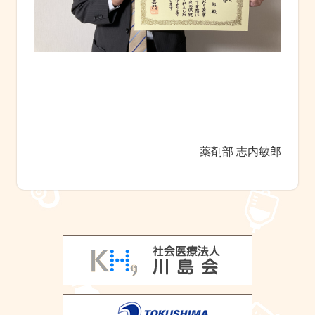
薬剤部 志内
敏郎