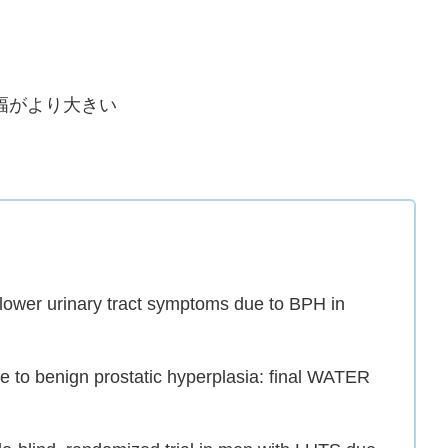
幅がより大きい
r lower urinary tract symptoms due to BPH in
ue to benign prostatic hyperplasia: final WATER