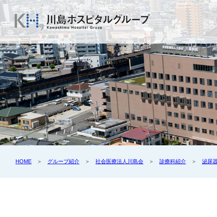
HOME
＞
グループ紹介
＞
社会医療法人川島会
＞
診療科紹介
＞
泌尿