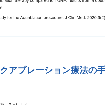
uablation therapy compared to TURP: results from a doub
8.
study for the Aquablation procedure. J Clin Med. 2020;9(2
クアブレーション療法の
確に把握します