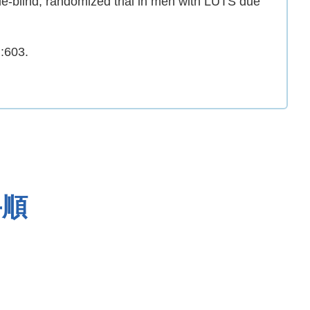
le-blind, randomized trial in men with LUTS due
):603.
手順