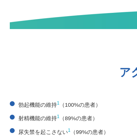
ア
1
勃起機能の維持
（100%の患者）
1
射精機能の維持
（89%の患者）
1
尿失禁を起こさない
（99%の患者）