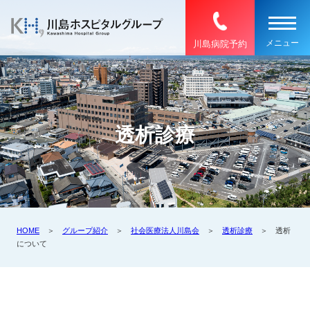
川島病院予約
透析診療
HOME
＞
グループ紹介
＞
社会医療法人川島会
＞
透析診療
＞ 透析
について