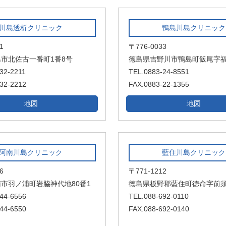
川島透析クリニック
鴨島川島クリニック
1
〒776-0033
市北佐古一番町1番8号
徳島県吉野川市鴨島町飯尾字福井
32-2211
TEL.0883-24-8551
32-2212
FAX.0883-22-1355
地図
地図
阿南川島クリニック
藍住川島クリニック
6
〒771-1212
市羽ノ浦町岩脇神代地80番1
徳島県板野郡藍住町徳命字前須
44-6556
TEL.088-692-0110
44-6550
FAX.088-692-0140