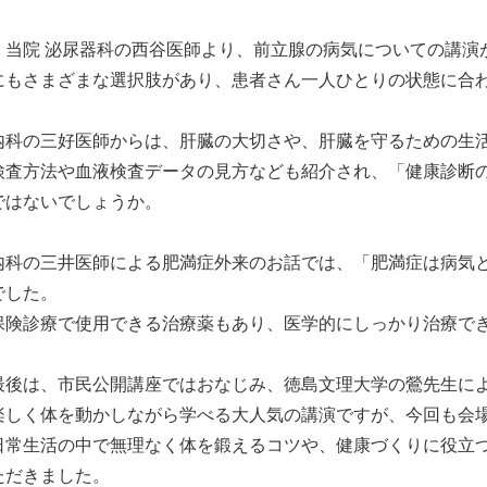
、当院 泌尿器科の西谷医師より、前立腺の病気についての講演
にもさまざまな選択肢があり、患者さん一人ひとりの状態に合
内科の三好医師からは、肝臓の大切さや、肝臓を守るための生
検査方法や血液検査データの見方なども紹介され、「健康診断
ではないでしょうか。
内科の三井医師による肥満症外来のお話では、「肥満症は病気
でした。
保険診療で使用できる治療薬もあり、医学的にしっかり治療で
最後は、市民公開講座ではおなじみ、徳島文理大学の鶯先生に
楽しく体を動かしながら学べる大人気の講演ですが、今回も会
日常生活の中で無理なく体を鍛えるコツや、健康づくりに役立
ただきました。