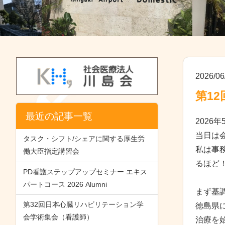
2026/06
第1
最近の記事一覧
202
当日は
タスク・シフト/シェアに関する厚生労
私は事
働大臣指定講習会
るほど
PD看護ステップアップセミナー エキス
パートコース 2026 Alumni
まず基
第32回日本心臓リハビリテーション学
徳島県
会学術集会（看護師）
治療を