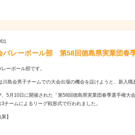
/01
会バレーボール部 第58回徳島県実業団春
バレーボール部です。
6年は川島会男子チームでの大会出場の機会を設けようと、新入
び、5月10日に開催された「第58回徳島県実業団春季選手権大
は3チームによるリーグ戦形式で行われました。
結果】