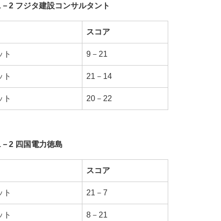
1－2 フジタ建設コンサルタント
スコア
ット
9－21
ット
21－14
ット
20－22
1－2 四国電力徳島
スコア
ット
21－7
ット
8－21