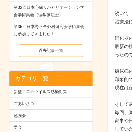
第32回日本心臓リハビリテーション学
続いて
会学術集会（理学療法士）
治療法
第35回日本腎不全外科研究会学術集会
に参加してきました！
消化器
最新の
過去記事一覧
ったの
糖尿病
カテゴリ一覧
印象的
現在は
新型コロナウイルス感染対策
ごあいさつ
そして
毎回、
勉強会
家事や
学会
してい