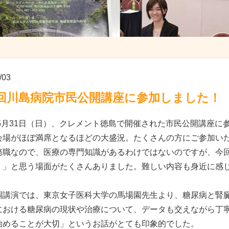
/03
2回川島病院市民公開講座に参加しました！
6年5月31日（日）、クレメント徳島で開催された市民公開講座に
会場がほぼ満席となるほどの大盛況。たくさんの方にご参加い
務職なので、医療の専門知識があるわけではないのですが、今
！」と思う場面がたくさんありました。難しい内容も身近に感
調講演では、東京女子医科大学の馬場園先生より、糖尿病と腎
における糖尿病の現状や治療について、データも交えながら丁
始めることが大切」というお話がとても印象的でした。