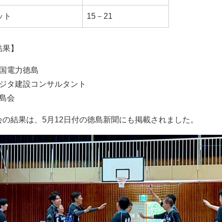
ット
15－21
結果】
四国電力徳島
フジタ建設コンサルタント
川島会
会の結果は、5月12日付の徳島新聞にも掲載されました。